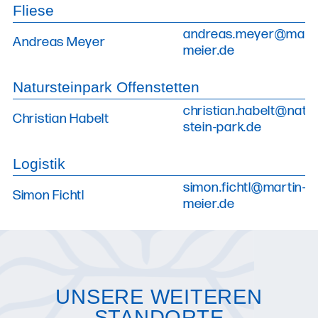
Fliese
andreas.meyer@marti
Andreas Meyer
meier.de
Natursteinpark Offenstetten
christian.habelt@natur
Christian Habelt
stein-park.de
Logistik
simon.fichtl@martin-
Simon Fichtl
meier.de
UNSERE WEITEREN
STANDORTE